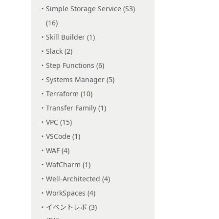
Simple Storage Service (S3)
(16)
Skill Builder (1)
Slack (2)
Step Functions (6)
Systems Manager (5)
Terraform (10)
Transfer Family (1)
VPC (15)
VSCode (1)
WAF (4)
WafCharm (1)
Well-Architected (4)
WorkSpaces (4)
イベントレポ (3)