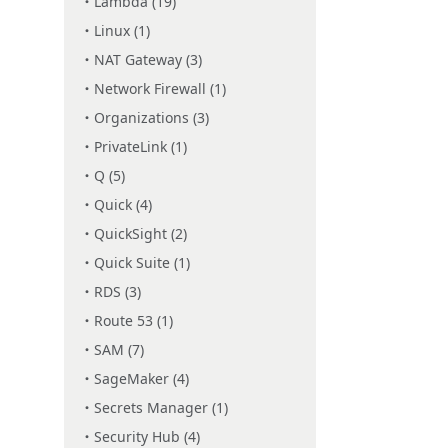
Lambda (19)
Linux (1)
NAT Gateway (3)
Network Firewall (1)
Organizations (3)
PrivateLink (1)
Q (5)
Quick (4)
QuickSight (2)
Quick Suite (1)
RDS (3)
Route 53 (1)
SAM (7)
SageMaker (4)
Secrets Manager (1)
Security Hub (4)