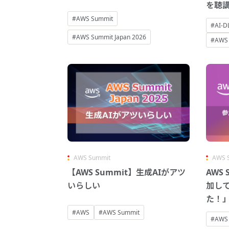
を聴
#AWS Summit
#AI-D
#AWS Summit Japan 2026
#AWS 
AWS Summit
AWS 
【AWS Summit】生成AIがアツ
AWS 
いらしい
加し
た！
#AWS
#AWS Summit
#AWS