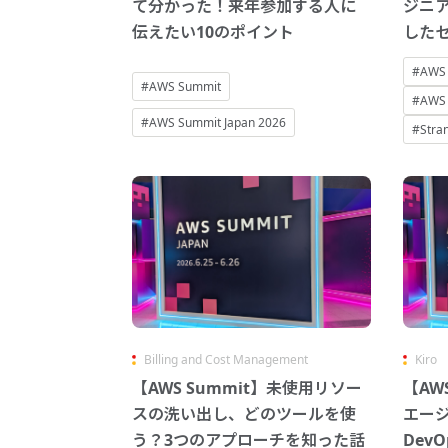
て分かった！来年参加する人に
ジニア
伝えたい10のポイント
した
#AWS
#AWS Summit
#AWS 
#AWS Summit Japan 2026
#Stra
Billing and Cost Management
Kiro
【AWS Summit】未使用リソー
【AW
スの洗い出し、どのツールを使
エージ
う？3つのアプローチを知った話
DevO