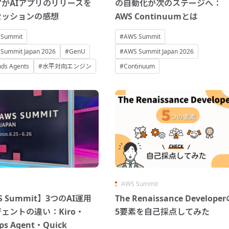
がAIアプリのリリースを
の自動化が次のステージへ：
セッションの感想
AWS Continuumとは
 Summit
#AWS Summit
Summit Japan 2026
#GenU
#AWS Summit Japan 2026
nds Agents
#水平対向エンジン
#Continuum
AWS Summit
S Summit】3つのAI運用
The Renaissance Develope
ェントの違い：Kiro・
5要素を自己採点してみた
ps Agent・Quick