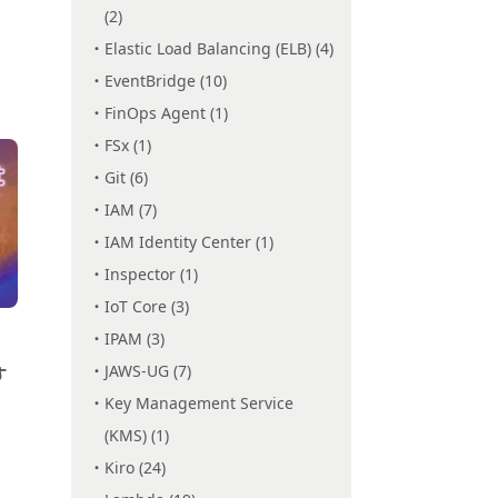
(2)
Elastic Load Balancing (ELB) (4)
EventBridge (10)
FinOps Agent (1)
FSx (1)
Git (6)
IAM (7)
IAM Identity Center (1)
Inspector (1)
IoT Core (3)
IPAM (3)
JAWS-UG (7)
す
Key Management Service
(KMS) (1)
Kiro (24)