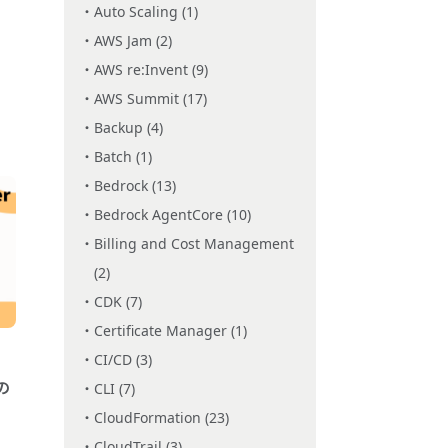
Auto Scaling (1)
AWS Jam (2)
AWS re:Invent (9)
AWS Summit (17)
Backup (4)
Batch (1)
Bedrock (13)
Bedrock AgentCore (10)
Billing and Cost Management
(2)
CDK (7)
Certificate Manager (1)
CI/CD (3)
rの
CLI (7)
CloudFormation (23)
CloudTrail (3)