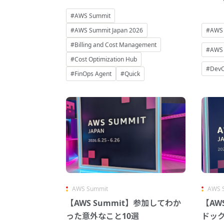
#AWS Summit
#AWS Summit Japan 2026
#AWS
#Billing and Cost Management
#AWS 
#Cost Optimization Hub
#DevO
#FinOps Agent
#Quick
AWS Summit
AWS 
【AWS Summit】参加してわか
【AW
った意外なこと10選
ドッ