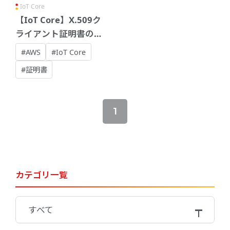
IoT Core
【IoT Core】X.509ク
ライアント証明書の有
効期限について
#AWS
#IoT Core
#証明書
1
カテゴリ一覧
すべて