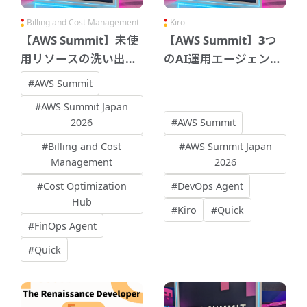
Billing and Cost Management
Kiro
【AWS Summit】未使
【AWS Summit】3つ
用リソースの洗い出
のAI運用エージェント
し、どのツールを使
の違い：Kiro・
#AWS Summit
う？3つのアプローチ
DevOps Agent・
#AWS Summit Japan
を知った話
Quick
2026
#AWS Summit
#Billing and Cost
#AWS Summit Japan
Management
2026
#Cost Optimization
#DevOps Agent
Hub
#Kiro
#Quick
#FinOps Agent
#Quick