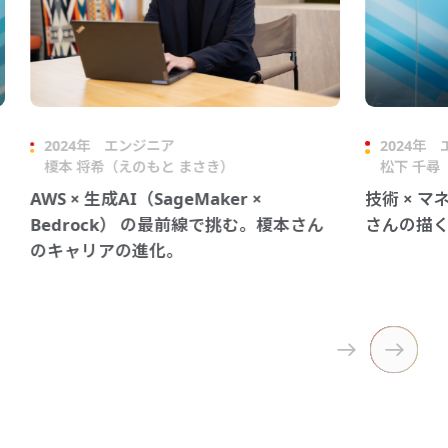
2024年
エンジニア
2024年
榎本 将希（えのもと まさき）
松下 千尋
AWS × 生成AI（SageMaker ×
技術 × 
本
Bedrock） の最前線で挑む。榎本さん
さんの描
のキャリアの進化。