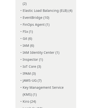
(2)
Elastic Load Balancing (ELB) (4)
EventBridge (10)
FinOps Agent (1)
FSx (1)
Git (6)
IAM (6)
IAM Identity Center (1)
Inspector (1)
IoT Core (3)
IPAM (3)
JAWS-UG (7)
Key Management Service
(KMS) (1)
Kiro (24)