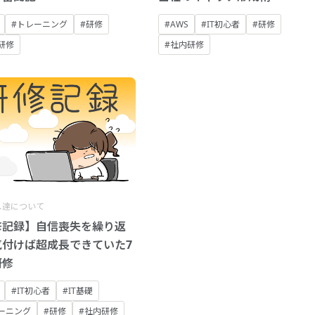
#トレーニング
#研修
#AWS
#IT初心者
#研修
研修
#社内研修
し達について
修記録】自信喪失を繰り返
気付けば超成長できていた7
研修
#IT初心者
#IT基礎
ーニング
#研修
#社内研修