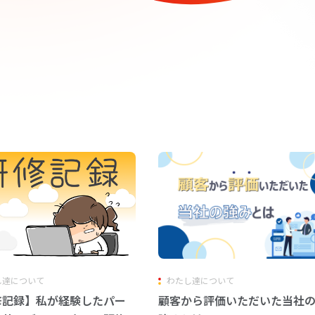
し達について
わたし達について
修記録】私が経験したパー
顧客から評価いただいた当社