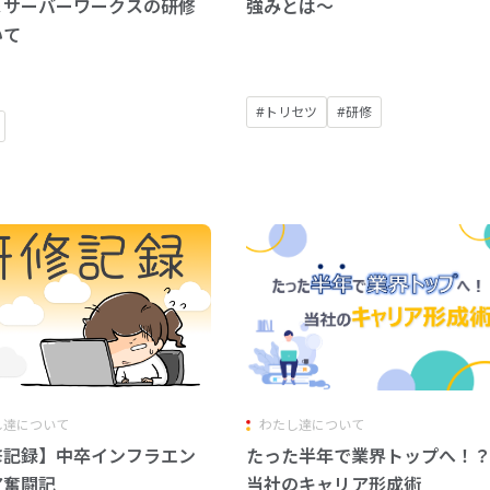
＆サーバーワークスの研修
強みとは～
いて
#トリセツ
#研修
し達について
わたし達について
修記録】中卒インフラエン
たった半年で業界トップへ！
ア奮闘記
当社のキャリア形成術