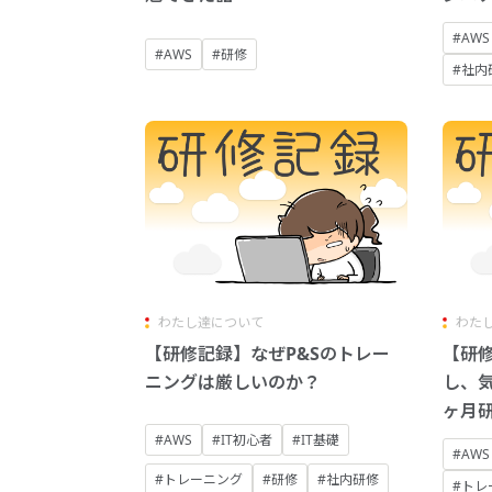
#AWS
#AWS
#研修
#社内
わたし達について
わた
【研修記録】なぜP&Sのトレー
【研
ニングは厳しいのか？
し、
ヶ月
#AWS
#IT初心者
#IT基礎
#AWS
#トレーニング
#研修
#社内研修
#トレ