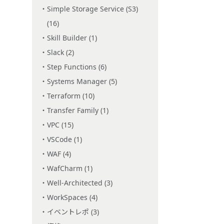
Simple Storage Service (S3)
(16)
Skill Builder (1)
Slack (2)
Step Functions (6)
Systems Manager (5)
Terraform (10)
Transfer Family (1)
VPC (15)
VSCode (1)
WAF (4)
WafCharm (1)
Well-Architected (3)
WorkSpaces (4)
イベントレポ (3)