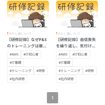
わたし達について
わたし達について
【研修記録】なぜP&S
【研修記録】自信喪失
のトレーニングは厳し
を繰り返し、気付けば
いのか？
超成長できていた7ヶ
#AWS
#IT初心者
#AWS
#IT初心者
月研修
#IT基礎
#IT基礎
#トレーニング
#研修
#トレーニング
#研修
#社内研修
#社内研修
1