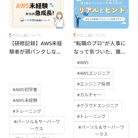
わたし達について
わたし達について
【研修記録】AWS未経
"転職のプロ"が人事に
験者が頭パンクしなが
なって気づいた、誰も
らも急成長できた、7
教えてくれない転職活
#AWS
か月の研修を振り返る
動の「リアルとヒン
#AWSエンジニア
ト」
#エンジニア採用
#AWS初学者
#カルチャー
#AWS未経験
#クラウドエンジニア
#トレーニング
#トレーニング
#パーソル＆サーバーワ
#パーソル＆サーバーワ
ークス
ークス