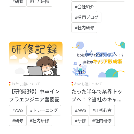
#研修
#社内研修
#会社紹介
#採用ブログ
#社内研修
わたし達について
わたし達について
【研修記録】中卒イン
たった半年で業界トッ
フラエンジニア奮闘記
プへ！？当社のキャリ
ア形成術
#AWS
#トレーニング
#AWS
#IT初心者
#研修
#社内研修
#研修
#社内研修