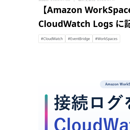
【Amazon WorkSpa
CloudWatch Logs
#CloudWatch
#EventBridge
#WorkSpaces