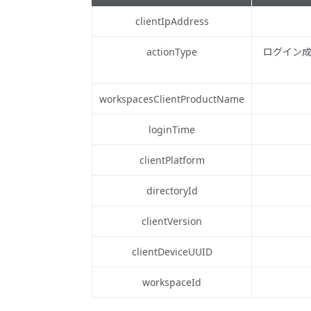
clientIpAddress
actionType
ログイン
workspacesClientProductName
loginTime
clientPlatform
directoryId
clientVersion
clientDeviceUUID
workspaceId