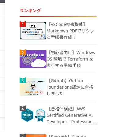
ランキング
【VSCode拡張機能】
Markdown PDFでサクッ
と手順書作成！
【初心者向け】Windows
OS 環境で Terraform を
実行する準備手順
【Github】Github
Foundations認定に合格
しました
【合格体験記】AWS
Certified Generative AI
Developer - Professional
Beta 版に合格しました
【Bedrock】Claude