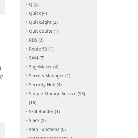
Q (5)
Quick (4)
QuickSight (2)
Quick Suite (1)
RDS (3)
Route 53 (1)
SAM (7)
SageMaker (4)
ロ
Secrets Manager (1)
で
Security Hub (4)
Simple Storage Service (S3)
(16)
Skill Builder (1)
Slack (2)
Step Functions (6)