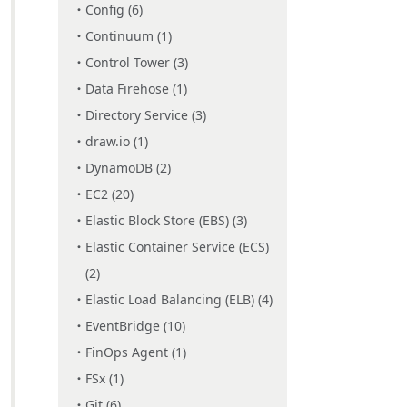
Config (6)
Continuum (1)
Control Tower (3)
Data Firehose (1)
Directory Service (3)
draw.io (1)
DynamoDB (2)
EC2 (20)
Elastic Block Store (EBS) (3)
Elastic Container Service (ECS)
(2)
Elastic Load Balancing (ELB) (4)
EventBridge (10)
FinOps Agent (1)
FSx (1)
Git (6)