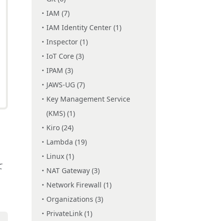
IAM (7)
IAM Identity Center (1)
Inspector (1)
IoT Core (3)
IPAM (3)
JAWS-UG (7)
Key Management Service
(KMS) (1)
Kiro (24)
Lambda (19)
Linux (1)
て
NAT Gateway (3)
Network Firewall (1)
Organizations (3)
PrivateLink (1)