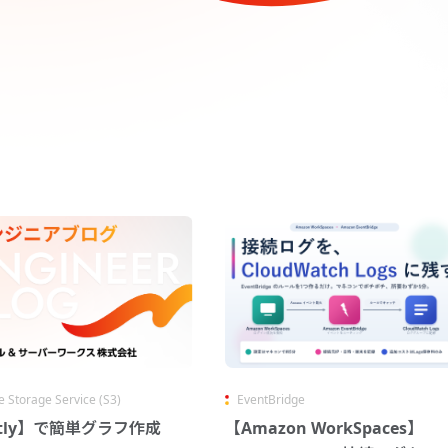
e Storage Service (S3)
EventBridge
otly】で簡単グラフ作成
【Amazon WorkSpaces】