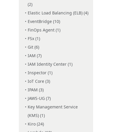
(2)
Elastic Load Balancing (ELB) (4)
EventBridge (10)
FinOps Agent (1)
FSx (1)
Git (6)
IAM (7)
IAM Identity Center (1)
Inspector (1)
IoT Core (3)
IPAM (3)
JAWS-UG (7)
Key Management Service
(KMS) (1)
Kiro (24)