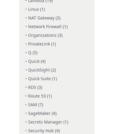
Lambda (19)
Linux (1)
NAT Gateway (3)
Network Firewall (1)
Organizations (3)
PrivateLink (1)
Q (5)
Quick (4)
QuickSight (2)
Quick Suite (1)
RDS (3)
Route 53 (1)
SAM (7)
SageMaker (4)
Secrets Manager (1)
Security Hub (4)