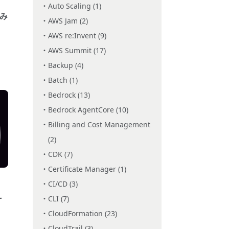
Auto Scaling (1)
てみ
AWS Jam (2)
AWS re:Invent (9)
AWS Summit (17)
Backup (4)
Batch (1)
Bedrock (13)
Bedrock AgentCore (10)
Billing and Cost Management
(2)
CDK (7)
Certificate Manager (1)
CI/CD (3)
ー
CLI (7)
CloudFormation (23)
CloudTrail (3)