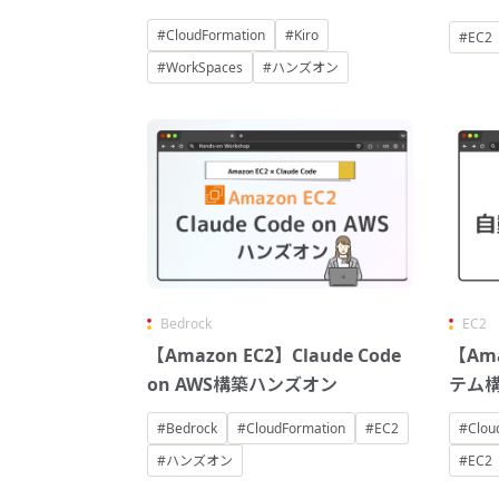
#CloudFormation
#Kiro
#EC2
#WorkSpaces
#ハンズオン
Bedrock
EC2
【Amazon EC2】Claude Code
【Am
on AWS構築ハンズオン
テム
#Bedrock
#CloudFormation
#EC2
#Clou
#ハンズオン
#EC2