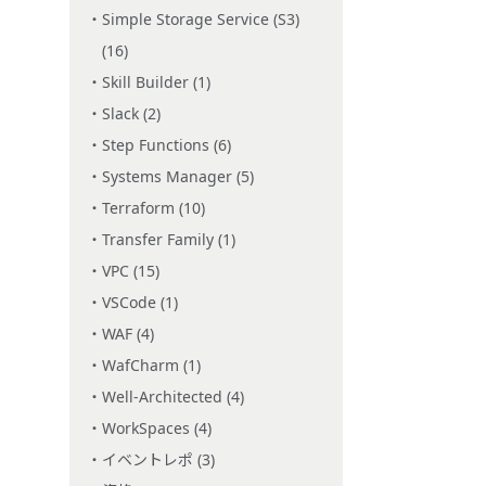
Simple Storage Service (S3)
(16)
Skill Builder (1)
Slack (2)
Step Functions (6)
Systems Manager (5)
Terraform (10)
Transfer Family (1)
VPC (15)
VSCode (1)
WAF (4)
WafCharm (1)
Well-Architected (4)
WorkSpaces (4)
イベントレポ (3)