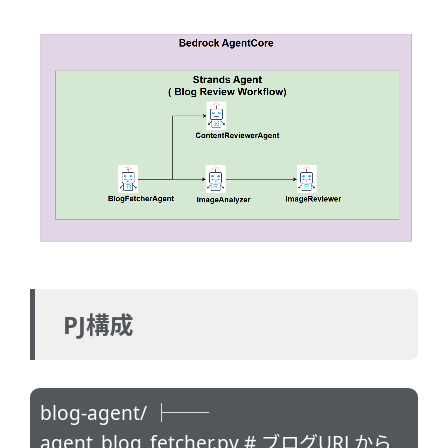
PJ構成
blog-agent/ ├──
agent_blog_fetcher.py # ブログURLから