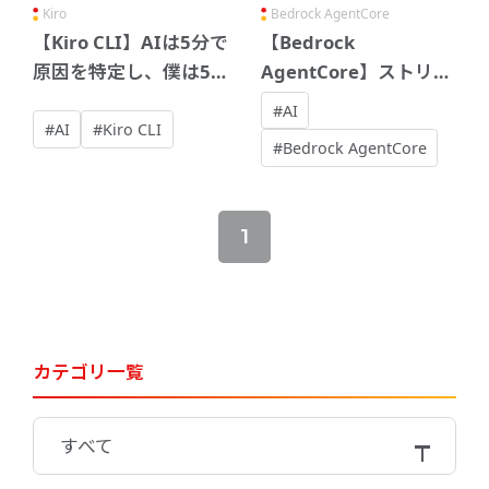
Kiro
Bedrock AgentCore
【Kiro CLI】AIは5分で
【Bedrock
原因を特定し、僕は5
AgentCore】ストリー
秒で判断を誤った。そ
ミング応答を試してみ
#AI
こから学んだこと
た
#AI
#Kiro CLI
#Bedrock AgentCore
1
カテゴリ一覧
すべて