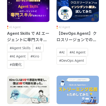
AI Agent
AI Agent
Agent Skills で AI エー
【DevOps Agent】ク
ジェントに専門スキル
ロスリージョンでのイ
を持たせよう！
ンシデント解決を試し
#Agent Skills
#AI
てみる
#AI
#AI Agent
#AI Agent
#Kiro
#DevOps Agent
#自動化