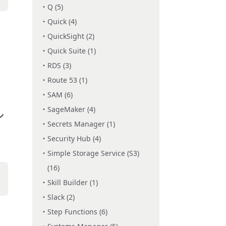
Q (5)
Quick (4)
QuickSight (2)
Quick Suite (1)
RDS (3)
Route 53 (1)
SAM (6)
SageMaker (4)
ン
Secrets Manager (1)
Security Hub (4)
Simple Storage Service (S3)
(16)
Skill Builder (1)
Slack (2)
Step Functions (6)