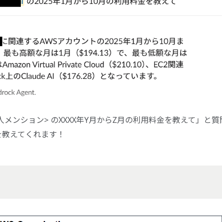
cost <個人メンション> のXXXX年Y月からZ月の利用料金を教えて」と質
を教えてくれます！