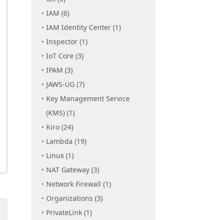
IAM (6)
IAM Identity Center (1)
Inspector (1)
IoT Core (3)
IPAM (3)
JAWS-UG (7)
Key Management Service
(KMS) (1)
Kiro (24)
Lambda (19)
Linux (1)
NAT Gateway (3)
Network Firewall (1)
Organizations (3)
PrivateLink (1)