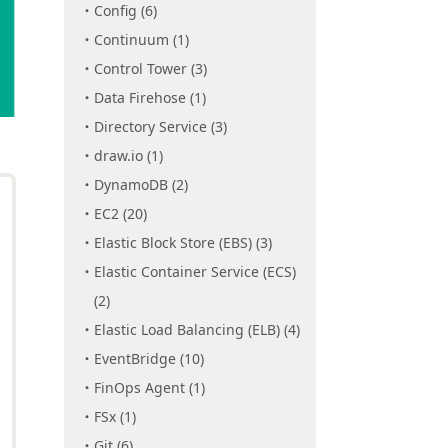
Config (6)
Continuum (1)
Control Tower (3)
Data Firehose (1)
Directory Service (3)
draw.io (1)
DynamoDB (2)
EC2 (20)
Elastic Block Store (EBS) (3)
Elastic Container Service (ECS)
(2)
Elastic Load Balancing (ELB) (4)
EventBridge (10)
FinOps Agent (1)
FSx (1)
Git (6)