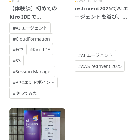
Kiro
AWS re:Invent
【体験談】初めての
re:Invent2025でAIエ
Kiro IDE で
ージェントを浴び、
CloudFormation テン
Googleの話を聞いて考
#AI エージェント
プレートを作ってみた
えた「エージェント爆
#CloudFormation
発」における設計
#EC2
#Kiro IDE
#AI エージェント
#S3
#AWS re:Invent 2025
#Session Manager
#VPCエンドポイント
#やってみた