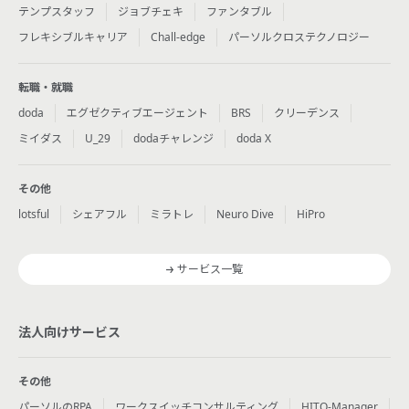
テンプスタッフ
ジョブチェキ
ファンタブル
フレキシブルキャリア
Chall-edge
パーソルクロステクノロジー
転職・就職
doda
エグゼクティブエージェント
BRS
クリーデンス
ミイダス
U_29
dodaチャレンジ
doda X
その他
lotsful
シェアフル
ミラトレ
Neuro Dive
HiPro
サービス一覧
法人向けサービス
その他
パーソルのRPA
ワークスイッチコンサルティング
HITO-Manager