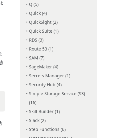
よ
Q (5)
Quick (4)
QuickSight (2)
Quick Suite (1)
RDS (3)
、
Route 53 (1)
た
SAM (7)
勧
SageMaker (4)
Secrets Manager (1)
Security Hub (4)
Simple Storage Service (S3)
(16)
Skill Builder (1)
Slack (2)
功
Step Functions (6)