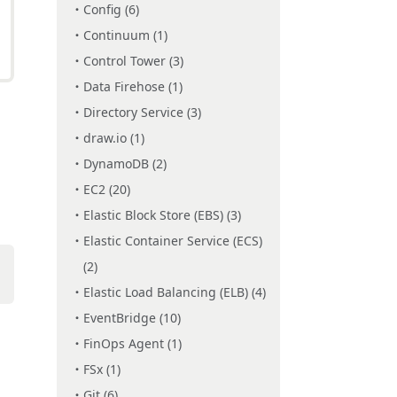
Config (6)
Continuum (1)
Control Tower (3)
Data Firehose (1)
Directory Service (3)
draw.io (1)
DynamoDB (2)
EC2 (20)
Elastic Block Store (EBS) (3)
Elastic Container Service (ECS)
(2)
Elastic Load Balancing (ELB) (4)
EventBridge (10)
FinOps Agent (1)
FSx (1)
Git (6)