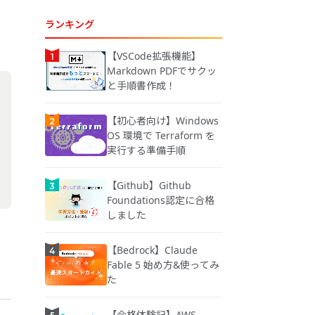
ランキング
【VSCode拡張機能】
Markdown PDFでサクッ
と手順書作成！
【初心者向け】Windows
OS 環境で Terraform を
実行する準備手順
【Github】Github
Foundations認定に合格
しました
【Bedrock】Claude
Fable 5 始め方&使ってみ
た
【合格体験記】AWS