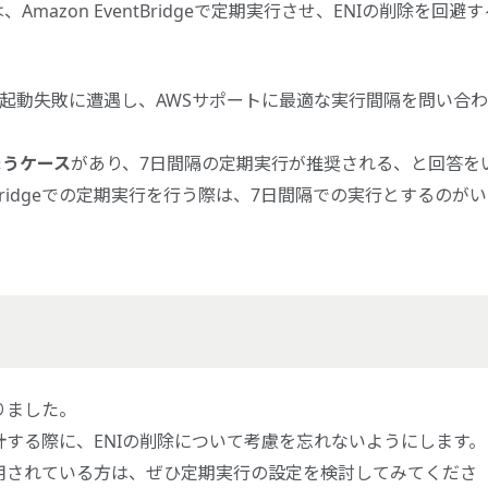
azon EventBridgeで定期実行させ、ENIの削除を回避す
daの起動失敗に遭遇し、AWSサポートに最適な実行間隔を問い合
まうケース
があり、7日間隔の定期実行が推奨される、と回答を
ntBridgeでの定期実行を行う際は、7日間隔での実行とするのが
まりました。
daを設計する際に、ENIの削除について考慮を忘れないようにします。
daを運用されている方は、ぜひ定期実行の設定を検討してみてくださ