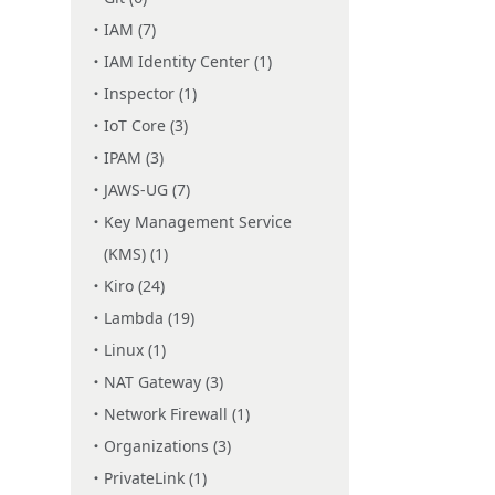
IAM (7)
IAM Identity Center (1)
Inspector (1)
IoT Core (3)
IPAM (3)
JAWS-UG (7)
Key Management Service
(KMS) (1)
Kiro (24)
Lambda (19)
Linux (1)
NAT Gateway (3)
Network Firewall (1)
Organizations (3)
PrivateLink (1)