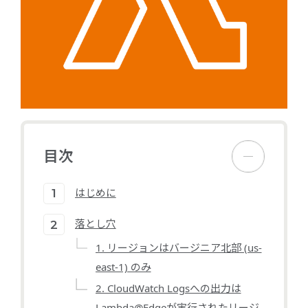
目次
はじめに
落とし穴
1. リージョンはバージニア北部 (us-
east-1) のみ
2. CloudWatch Logsへの出力は
Lambda@Edgeが実行されたリージ