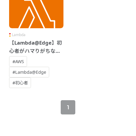
Lambda
【Lambda@Edge】初
心者がハマりがちな落
とし穴6選
#AWS
#Lambda@Edge
#初心者
1