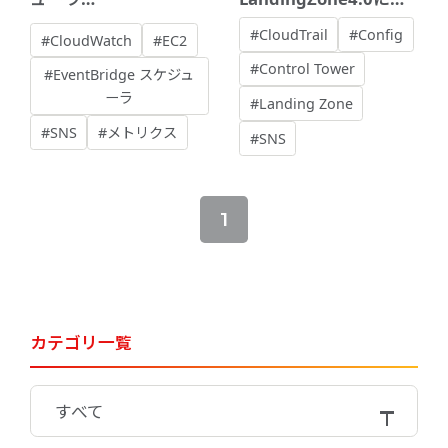
+CloudWatch+SNS】
新する際に気になった
#CloudTrail
#Config
#CloudWatch
#EC2
EC2 停止スケジュール
こと
#Control Tower
#EventBridge スケジュ
の失敗通知を構築する
ーラ
#Landing Zone
#SNS
#メトリクス
#SNS
1
カテゴリ一覧
すべて