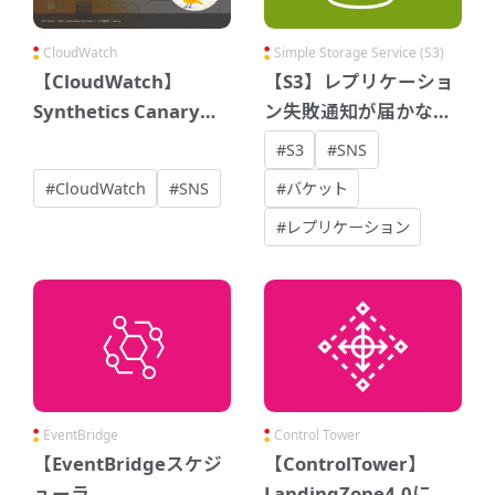
CloudWatch
Simple Storage Service (S3)
【CloudWatch】
【S3】レプリケーショ
Synthetics Canary機
ン失敗通知が届かない
能でURL監視
原因と対処
#S3
#SNS
#CloudWatch
#SNS
#バケット
#レプリケーション
EventBridge
Control Tower
【EventBridgeスケジ
【ControlTower】
ューラ
LandingZone4.0に更