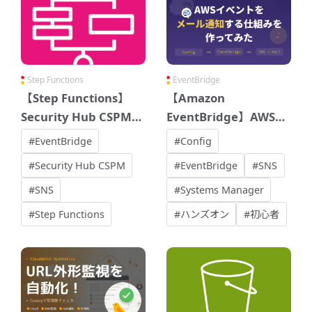
Step Functions
EventBridge
【Step Functions】
【Amazon
Security Hub CSPMの
EventBridge】AWSイ
通知件名カスタマイ
ベントのSNS通知フロ
#EventBridge
#Config
ズ・ワークフローステ
ーを作ってみた（AWS
#Security Hub CSPM
#EventBridge
#SNS
ータスの自動変更
Config/SSM
#SNS
#Systems Manager
Automation連携）
#Step Functions
#ハンズオン
#初心者