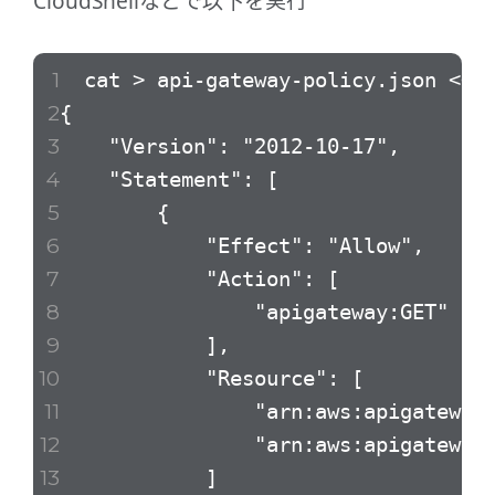
CloudShellなどで以下を実行
cat > api-gateway-policy.json << '
{
"Version": "2012-10-17",
"Statement": [
{
"Effect": "Allow",
"Action": [
"apigateway:GET"
],
"Resource": [
"arn:aws:apigateway:ap-nor
"arn:aws:apigateway:ap-nor
]