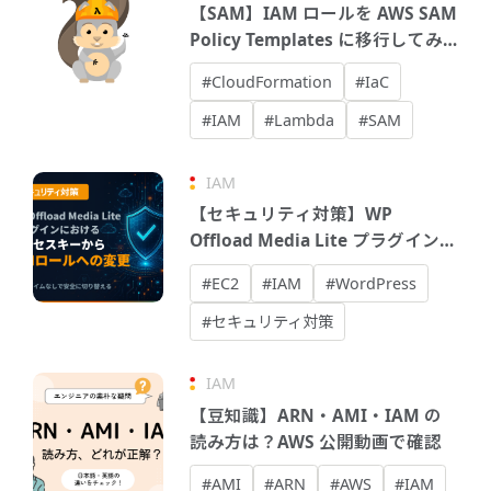
【SAM】IAM ロールを AWS SAM
Policy Templates に移行してみ
た
#CloudFormation
#IaC
#IAM
#Lambda
#SAM
IAM
【セキュリティ対策】WP
Offload Media Lite プラグインに
おけるアクセスキーからIAMロー
#EC2
#IAM
#WordPress
ルへの変更
#セキュリティ対策
IAM
【豆知識】ARN・AMI・IAM の
読み方は？AWS 公開動画で確認
#AMI
#ARN
#AWS
#IAM