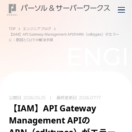
TOP
エンジニアブログ
【IAM】API Gateway Management APIのARN（sdktypes）がエラー
に：原因とCLIでの解決手順
ENGI
公開日
最終更新日
2026.05.25
2026.07.17
【IAM】API Gateway
Management APIの