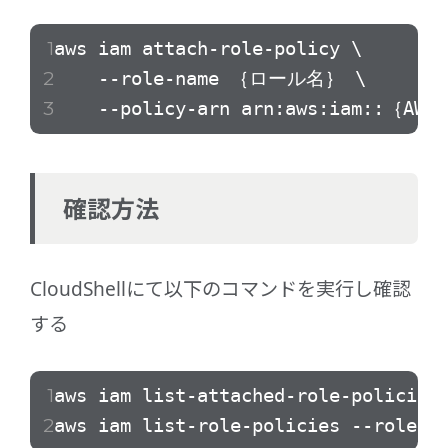
aws iam attach-role-policy \
--role-name ｛ロール名｝ \
--policy-arn arn:aws:iam::｛AWSア
確認方法
CloudShellにて以下のコマンドを実行し確認
する
aws iam list-attached-role-polici
aws iam list-role-policies --role