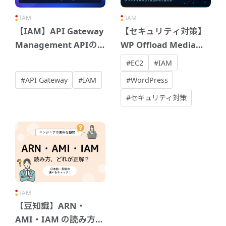
IAM
IAM
【IAM】API Gateway
【セキュリティ対策】
Management APIの
WP Offload Media
ARN（sdktypes）が
Lite プラグインにおけ
#EC2
#IAM
エラーに：原因とCLI
るアクセスキーから
#API Gateway
#IAM
#WordPress
での解決手順
IAMロールへの変更
#セキュリティ対策
IAM
【豆知識】ARN・
AMI・IAM の読み方