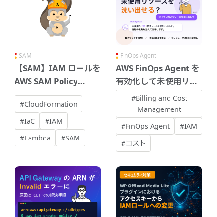
SAM
FinOps Agent
【SAM】IAM ロールを
AWS FinOps Agent を
AWS SAM Policy
有効化して未使用リソ
Templates に移行して
ースを洗い出してみた
#Billing and Cost
#CloudFormation
みた
Management
#IaC
#IAM
#FinOps Agent
#IAM
#Lambda
#SAM
#コスト