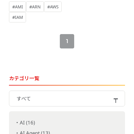
は？AWS 公開動画で確
#AMI
#ARN
#AWS
認
#IAM
1
カテゴリ一覧
すべて
AI (16)
AI Agent (13)