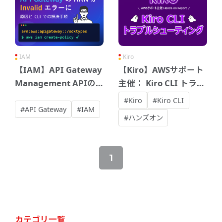
IAM
Kiro
【IAM】API Gateway
【Kiro】AWSサポート
Management APIの
主催： Kiro CLI トラブ
ARN（sdktypes）が
ルシューティング
#Kiro
#Kiro CLI
エラーに：原因とCLI
Hands-on Report
#API Gateway
#IAM
#ハンズオン
での解決手順
（2025年12月）
1
カテゴリ一覧