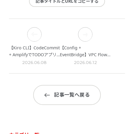
記事タイトルとURLをコピーする
【Kiro CLI】CodeCommit
【Config +
+ AmplifyでTODOアプリ
EventBridge】VPC Flow
をデプロイしてみた
Logの未設定を自動検知・
2026.06.08
2026.06.12
修復する仕組みを構築して
みた
記事一覧へ戻る