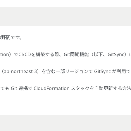
の野間です。
ormation）でCI/CDを構築する際、Git同期機能（以下、GitSync）
p-northeast-3）を含む一部リージョンで GitSync が利用
も Git 連携で CloudFormation スタックを自動更新する方