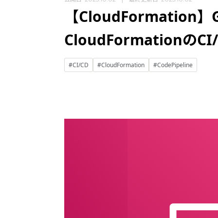
【CloudFormatio
CloudFormationの
#CI/CD
#CloudFormation
#CodePipeline