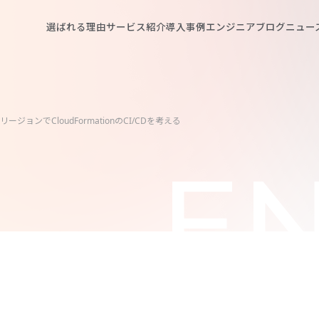
選ばれる理由
サービス紹介
導入事例
エンジニアブログ
ニュー
ないリージョンでCloudFormationのCI/CDを考える
EN