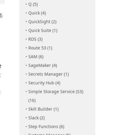
Q (5)
Quick (4)
る
QuickSight (2)
Quick Suite (1)
RDS (3)
Route 53 (1)
SAM (6)
SageMaker (4)
オ
Secrets Manager (1)
太
Security Hub (4)
Simple Storage Service (S3)
用
(16)
Skill Builder (1)
Slack (2)
Step Functions (6)