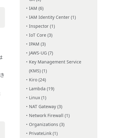
IAM (6)
IAM Identity Center (1)
Inspector (1)
IoT Core (3)
IPAM (3)
JAWS-UG (7)
は
Key Management Service
(KMS) (1)
でき
Kiro (24)
Lambda (19)
法
Linux (1)
NAT Gateway (3)
Network Firewall (1)
Organizations (3)
PrivateLink (1)