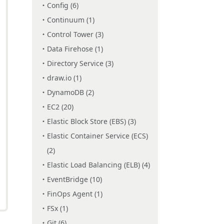
Config (6)
Continuum (1)
Control Tower (3)
Data Firehose (1)
Directory Service (3)
draw.io (1)
DynamoDB (2)
EC2 (20)
Elastic Block Store (EBS) (3)
Elastic Container Service (ECS)
(2)
Elastic Load Balancing (ELB) (4)
EventBridge (10)
FinOps Agent (1)
FSx (1)
Git (6)