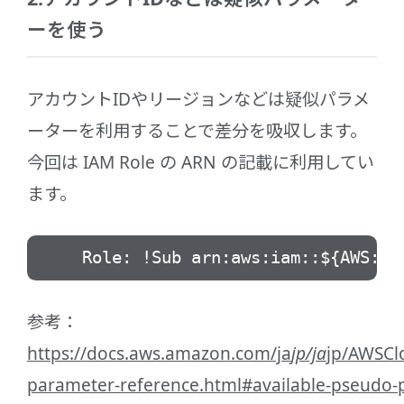
ーを使う
アカウントIDやリージョンなどは疑似パラメ
ーターを利用することで差分を吸収します。
今回は IAM Role の ARN の記載に利用してい
ます。
Role: !Sub arn:aws:iam::${AWS::Acco
参考：
https://docs.aws.amazon.com/ja
jp/ja
jp/AWSCl
parameter-reference.html#available-pseudo-