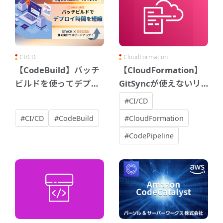
CI/CD
CloudFormation
【CodeBuild】バッチ
【CloudFormation】
ビルドを使ってデプロ
GitSyncが使えないリ
イ時間を短くしてみた
ージョンで
#CI/CD
CloudFormationの
#CI/CD
#CodeBuild
#CloudFormation
CI/CDを考える
#CodePipeline