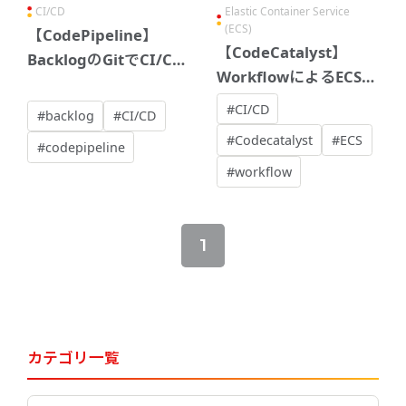
CI/CD
Elastic Container Service
(ECS)
【CodePipeline】
【CodeCatalyst】
BacklogのGitでCI/CD
WorkflowによるECSコ
パイプラインを作成し
ンテナのデプロイ自動
てみた 【後編】
#CI/CD
#backlog
#CI/CD
化（CI/CD）やってみ
#Codecatalyst
#ECS
#codepipeline
た
#workflow
1
カテゴリ一覧