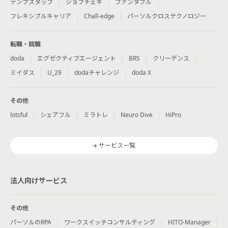
テンプスタッフ
ジョブチェキ
ファンタブル
フレキシブルキャリア
Chall-edge
パーソルクロステクノロジー
転職・就職
doda
エグゼクティブエージェント
BRS
クリーデンス
ミイダス
U_29
dodaチャレンジ
doda X
その他
lotsful
シェアフル
ミラトレ
Neuro Dive
HiPro
サービス一覧
法人向けサービス
その他
パーソルのRPA
ワークスイッチコンサルティング
HITO-Manager