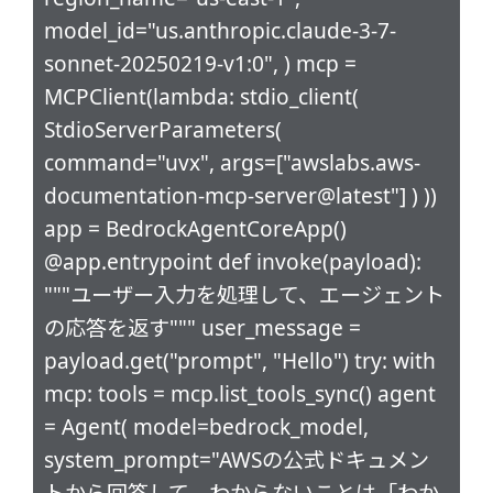
model_id="us.anthropic.claude-3-7-
sonnet-20250219-v1:0", ) mcp =
MCPClient(lambda: stdio_client(
StdioServerParameters(
command="uvx", args=["awslabs.aws-
documentation-mcp-server@latest"] ) ))
app = BedrockAgentCoreApp()
@app.entrypoint def invoke(payload):
"""ユーザー入力を処理して、エージェント
の応答を返す""" user_message =
payload.get("prompt", "Hello") try: with
mcp: tools = mcp.list_tools_sync() agent
= Agent( model=bedrock_model,
system_prompt="AWSの公式ドキュメン
トから回答して、わからないことは「わか