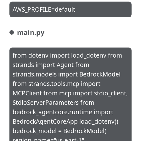
AWS_PROFILE=default
main.py
from dotenv import load_dotenv from
strands import Agent from
strands.models import BedrockModel
from strands.tools.mcp import
MCPClient from mcp import stdio_client,
StdioServerParameters from
bedrock_agentcore.runtime import
BedrockAgentCoreApp load_dotenv()
bedrock_model = BedrockModel(
region_name="us-east-1",