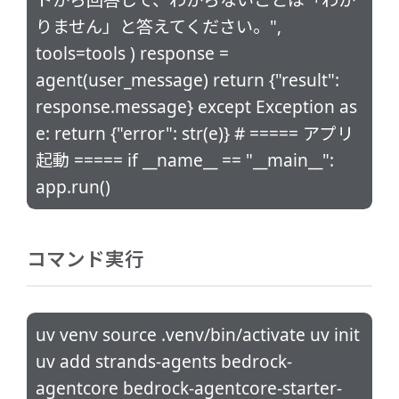
りません」と答えてください。",
tools=tools ) response =
agent(user_message) return {"result":
response.message} except Exception as
e: return {"error": str(e)} # ===== アプリ
起動 ===== if __name__ == "__main__":
app.run()
コマンド実行
uv venv source .venv/bin/activate uv init
uv add strands-agents bedrock-
agentcore bedrock-agentcore-starter-