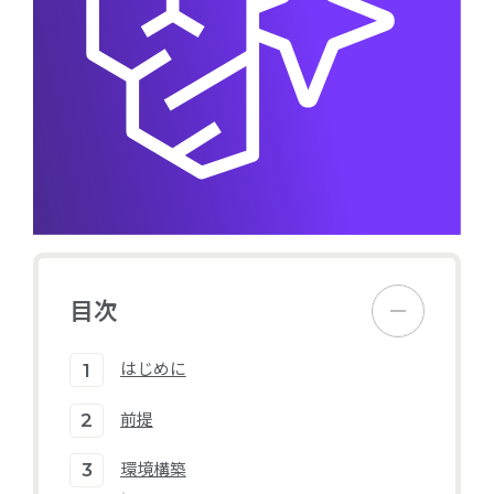
目次
はじめに
前提
環境構築