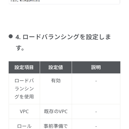
4. ロードバランシングを設定しま
す。
設定項目
設定値
説明
ロードバ
有効
-
ランシン
グを使用
VPC
既存のVPC
-
ロール
事前準備で
-