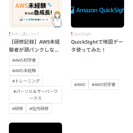
わたし達について
QuickSight
【研修記録】AWS未経
QuickSightで地図デー
験者が頭パンクしなが
タ使ってみた！
らも急成長できた、7
#AWS初学者
か月の研修を振り返る
#AWS未経験
#トレーニング
#AWS
#AWS初学者
#パーソル＆サーバーワ
ークス
#研修
#社内研修