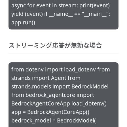
async for event in stream: print(event)
yield (event) if __name__ == "__main__":
app.run()
ストリーミング応答が無効な場合
from dotenv import load_dotenv from
strands import Agent from
strands.models import BedrockModel
from bedrock_agentcore import
BedrockAgentCoreApp load_dotenv()
app = BedrockAgentCoreApp()
bedrock_model = BedrockModel(