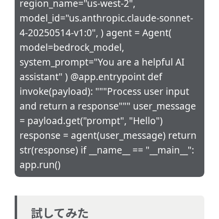
region_name="us-west-2",
model_id="us.anthropic.claude-sonnet-
4-20250514-v1:0", ) agent = Agent(
model=bedrock_model,
system_prompt="You are a helpful AI
assistant" ) @app.entrypoint def
invoke(payload): """Process user input
and return a response""" user_message
= payload.get("prompt", "Hello")
response = agent(user_message) return
str(response) if __name__ == "__main__":
app.run()
試してみた