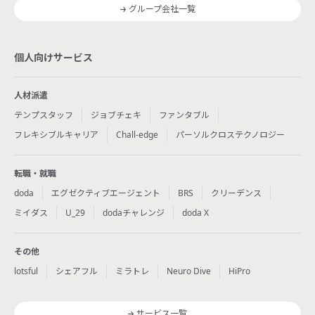
グループ会社一覧
個人向けサービス
人材派遣
テンプスタッフ
ジョブチェキ
ファンタブル
フレキシブルキャリア
Chall-edge
パーソルクロステクノロジー
転職・就職
doda
エグゼクティブエージェント
BRS
クリーデンス
ミイダス
U_29
dodaチャレンジ
doda X
その他
lotsful
シェアフル
ミラトレ
Neuro Dive
HiPro
サービス一覧