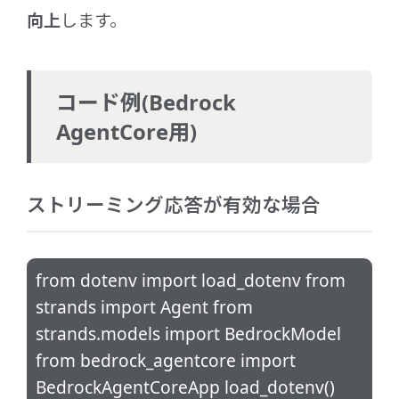
向上
します。
コード例(Bedrock
AgentCore用)
ストリーミング応答が有効な場合
from dotenv import load_dotenv from
strands import Agent from
strands.models import BedrockModel
from bedrock_agentcore import
BedrockAgentCoreApp load_dotenv()