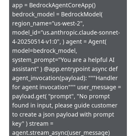
app = BedrockAgentCoreApp()
bedrock_model = BedrockModel(
region_name="us-west-2",
model_id="us.anthropic.claude-sonnet-
4-20250514-v1:0", ) agent = Agent(
model=bedrock_model,
system_prompt="You are a helpful AI
assistant" ) @app.entrypoint async def
agent_invocation(payload): """Handler
for agent invocation""" user_message =
payload.get( "prompt", "No prompt
found in input, please guide customer
to create a json payload with prompt
key" ) stream =
agent.stream_async(user_message)