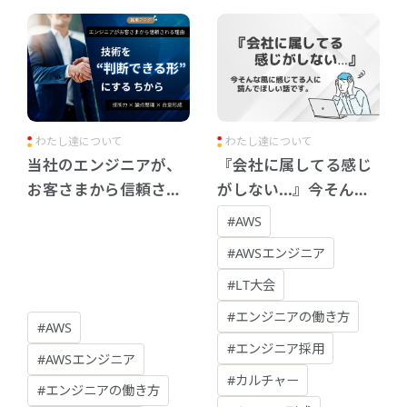
わたし達について
わたし達について
当社のエンジニアが、
『会社に属してる感じ
お客さまから信頼され
がしない...』今そんな
る理由 ─ 技術を"判断
風に感じてる人にだけ
#AWS
できる形"にする力 ─
読んでほしい話です。
#AWSエンジニア
#LT大会
#エンジニアの働き方
#AWS
#エンジニア採用
#AWSエンジニア
#カルチャー
#エンジニアの働き方