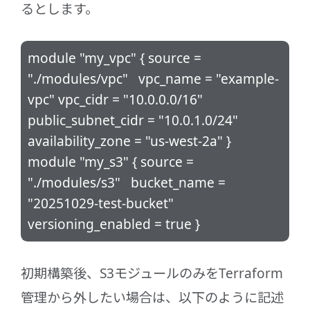
るとします。
module "my_vpc" { source =
"./modules/vpc" vpc_name = "example-
vpc" vpc_cidr = "10.0.0.0/16"
public_subnet_cidr = "10.0.1.0/24"
availability_zone = "us-west-2a" }
module "my_s3" { source =
"./modules/s3" bucket_name =
"20251029-test-bucket"
versioning_enabled = true }
初期構築後、S3モジュールのみをTerraform
管理から外したい場合は、以下のように記述