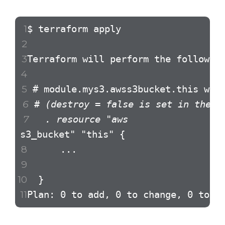
$ terraform apply
Terraform will perform the followin
# module.mys3.awss3bucket.this will
# (destroy = false is set in the c
. resource "aws
s3_bucket" "this" {
...
}
Plan: 0 to add, 0 to change, 0 to d