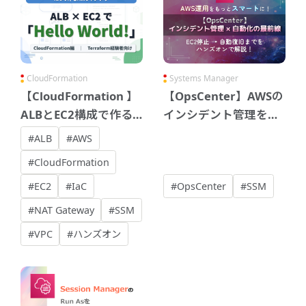
CloudFormation
Systems Manager
【CloudFormation 】
【OpsCenter】AWSの
ALBとEC2構成で作る
インシデント管理をも
「Hello World!」 ～
っとスマートに
#ALB
#AWS
CloudFormation編～
#CloudFormation
#EC2
#IaC
#OpsCenter
#SSM
#NAT Gateway
#SSM
#VPC
#ハンズオン