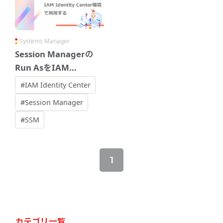
Systems Manager
Session Managerの
Run AsをIAM
Identity Center環境
#IAM Identity Center
で利用する
#Session Manager
#SSM
1
カテゴリ一覧