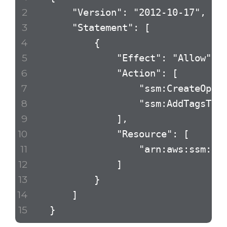
"Version": "2012-10-17",
"Statement": [
{
"Effect": "Allow",
"Action": [
"ssm:CreateOpsIte
"ssm:AddTagsToResou
],
"Resource": [
"arn:aws:ssm:*:*:ops
]
}
]
}