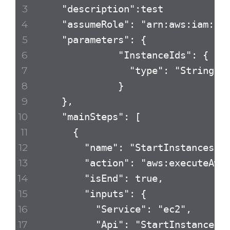
"description":test
"assumeRole": "arn:aws:iam::{
"parameters": {
"InstanceIds": {
"type": "StringLis
}
},
"mainSteps": [
{
"name": "StartInstances",
"action": "aws:executeAwsA
"isEnd": true,
"inputs": {
"Service": "ec2",
"Api": "StartInstances"