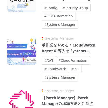
Automationではじめる自動修復
#Config
#SecurityGroup
ワークフロー入門
#SSMAutomation
#Systems Manager
Systems Manager
手作業をやめる：CloudWatch
Agent の導入を Systems
Manager で IaC 化
#AWS
#CloudFormation
#CloudWatch
#IaC
#Systems Manager
Systems Manager
【Patch Manager】Patch
Managerの構築方法と注意点