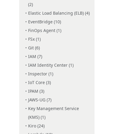
(2)
Elastic Load Balancing (ELB) (4)
EventBridge (10)
FinOps Agent (1)
FSx (1)
Git (6)
IAM (7)
IAM Identity Center (1)
Inspector (1)
IoT Core (3)
IPAM (3)
JAWS-UG (7)
Key Management Service
(KMS) (1)
Kiro (24)