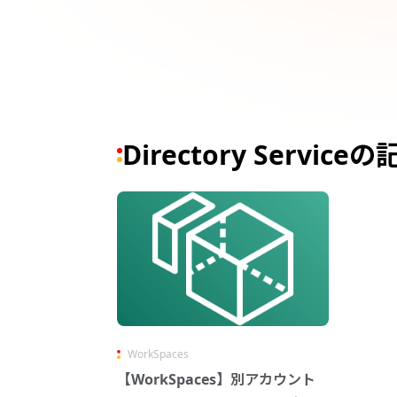
Directory Servic
WorkSpaces
【WorkSpaces】別アカウント