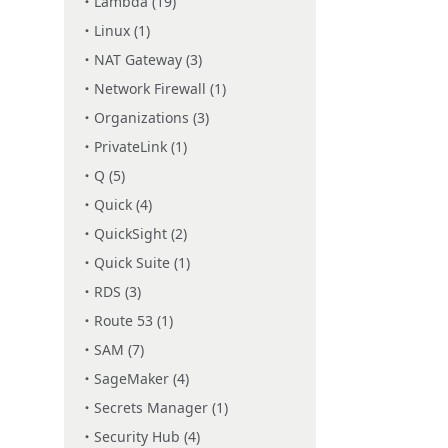
Lambda (19)
Linux (1)
NAT Gateway (3)
Network Firewall (1)
Organizations (3)
PrivateLink (1)
Q (5)
Quick (4)
QuickSight (2)
Quick Suite (1)
RDS (3)
Route 53 (1)
SAM (7)
SageMaker (4)
Secrets Manager (1)
Security Hub (4)