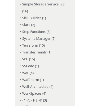
Simple Storage Service (S3)
(16)
Skill Builder (1)
Slack (2)
Step Functions (6)
Systems Manager (5)
Terraform (10)
Transfer Family (1)
VPC (15)
VSCode (1)
WAF (4)
WafCharm (1)
Well-Architected (4)
WorkSpaces (4)
イベントレポ (3)