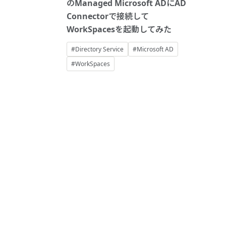
のManaged Microsoft ADにAD
Connectorで接続して
WorkSpacesを起動してみた
#Directory Service
#Microsoft AD
#WorkSpaces