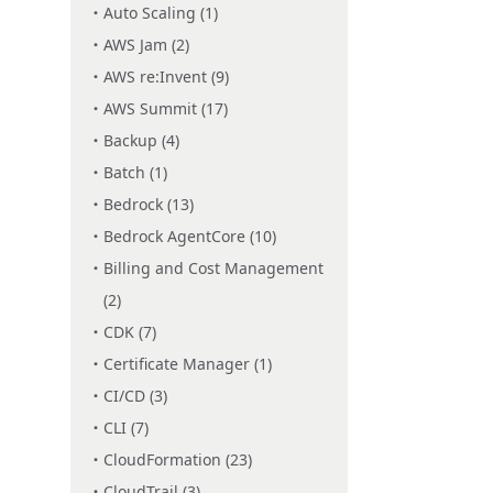
Auto Scaling (1)
AWS Jam (2)
AWS re:Invent (9)
AWS Summit (17)
Backup (4)
Batch (1)
Bedrock (13)
Bedrock AgentCore (10)
Billing and Cost Management
(2)
CDK (7)
Certificate Manager (1)
CI/CD (3)
CLI (7)
CloudFormation (23)
CloudTrail (3)