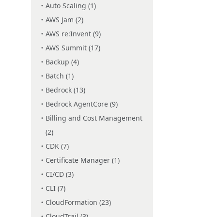
Auto Scaling (1)
AWS Jam (2)
AWS re:Invent (9)
AWS Summit (17)
Backup (4)
Batch (1)
Bedrock (13)
Bedrock AgentCore (9)
Billing and Cost Management
(2)
CDK (7)
Certificate Manager (1)
CI/CD (3)
CLI (7)
CloudFormation (23)
CloudTrail (3)