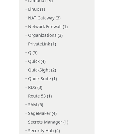
Lambda (19)
Linux (1)
NAT Gateway (3)
Network Firewall (1)
Organizations (3)
PrivateLink (1)
Q (5)
Quick (4)
QuickSight (2)
Quick Suite (1)
RDS (3)
Route 53 (1)
SAM (6)
SageMaker (4)
Secrets Manager (1)
Security Hub (4)