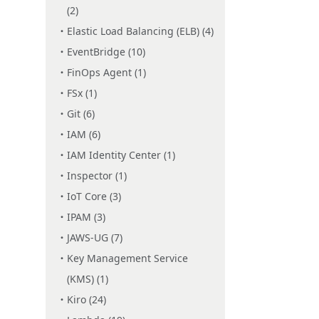
(2)
Elastic Load Balancing (ELB) (4)
EventBridge (10)
FinOps Agent (1)
FSx (1)
Git (6)
IAM (6)
IAM Identity Center (1)
Inspector (1)
IoT Core (3)
IPAM (3)
JAWS-UG (7)
Key Management Service
(KMS) (1)
Kiro (24)