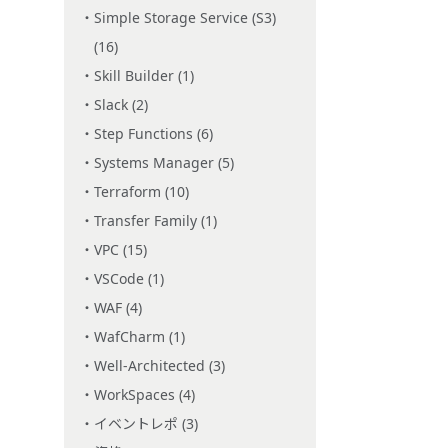
Simple Storage Service (S3)
(16)
Skill Builder (1)
Slack (2)
Step Functions (6)
Systems Manager (5)
Terraform (10)
Transfer Family (1)
VPC (15)
VSCode (1)
WAF (4)
WafCharm (1)
Well-Architected (3)
WorkSpaces (4)
イベントレポ (3)