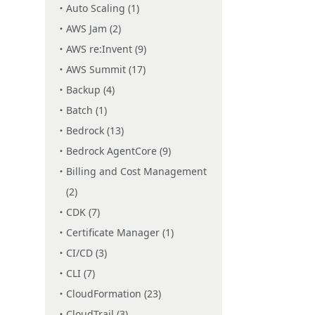
Auto Scaling (1)
AWS Jam (2)
AWS re:Invent (9)
AWS Summit (17)
Backup (4)
Batch (1)
Bedrock (13)
Bedrock AgentCore (9)
Billing and Cost Management
(2)
CDK (7)
Certificate Manager (1)
CI/CD (3)
CLI (7)
CloudFormation (23)
CloudTrail (3)