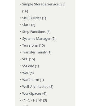
Simple Storage Service (S3)
(16)
Skill Builder (1)
Slack (2)
Step Functions (6)
Systems Manager (5)
Terraform (10)
Transfer Family (1)
VPC (15)
VSCode (1)
WAF (4)
WafCharm (1)
Well-Architected (3)
WorkSpaces (4)
イベントレポ (3)