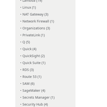
Lambda (19)
Linux (1)
NAT Gateway (3)
Network Firewall (1)
Organizations (3)
PrivateLink (1)
Q (5)
Quick (4)
QuickSight (2)
Quick Suite (1)
RDS (3)
Route 53 (1)
SAM (6)
SageMaker (4)
Secrets Manager (1)
Security Hub (4)