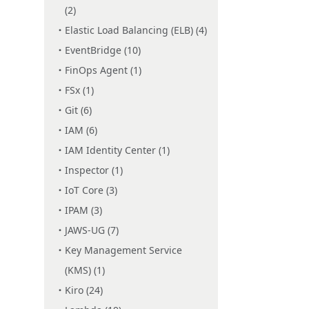
(2)
Elastic Load Balancing (ELB) (4)
EventBridge (10)
FinOps Agent (1)
FSx (1)
Git (6)
IAM (6)
IAM Identity Center (1)
Inspector (1)
IoT Core (3)
IPAM (3)
JAWS-UG (7)
Key Management Service
(KMS) (1)
Kiro (24)