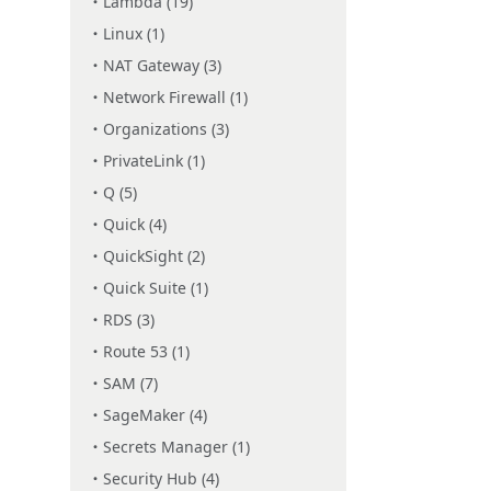
Lambda (19)
Linux (1)
NAT Gateway (3)
Network Firewall (1)
Organizations (3)
PrivateLink (1)
Q (5)
Quick (4)
QuickSight (2)
Quick Suite (1)
RDS (3)
Route 53 (1)
SAM (7)
SageMaker (4)
Secrets Manager (1)
Security Hub (4)