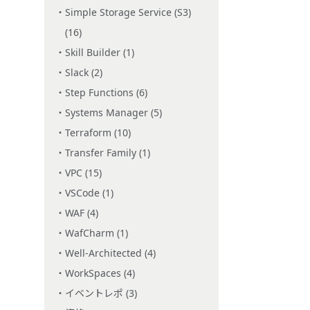
Simple Storage Service (S3)
(16)
Skill Builder (1)
Slack (2)
Step Functions (6)
Systems Manager (5)
Terraform (10)
Transfer Family (1)
VPC (15)
VSCode (1)
WAF (4)
WafCharm (1)
Well-Architected (4)
WorkSpaces (4)
イベントレポ (3)