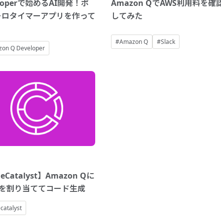
eloperで始めるAI開発！ポ
Amazon QでAWS利用料を確
ーロタイマーアプリを作って
してみた
#Amazon Q
#Slack
on Q Developer
eCatalyst】Amazon Qに
ueを割り当ててコード生成
catalyst