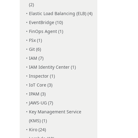
(2)
Elastic Load Balancing (ELB) (4)
EventBridge (10)
FinOps Agent (1)
FSx (1)
Git (6)
IAM (7)
IAM Identity Center (1)
Inspector (1)
IoT Core (3)
IPAM (3)
JAWS-UG (7)
Key Management Service
(KMS) (1)
Kiro (24)