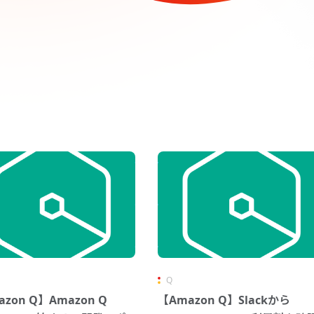
Q
zon Q】Amazon Q
【Amazon Q】Slackから