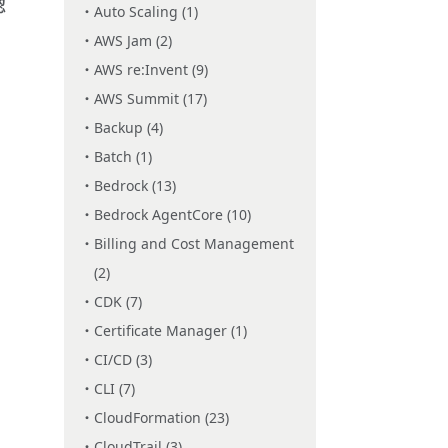
認
Auto Scaling (1)
AWS Jam (2)
AWS re:Invent (9)
AWS Summit (17)
Backup (4)
Batch (1)
Bedrock (13)
Bedrock AgentCore (10)
Billing and Cost Management
(2)
CDK (7)
Certificate Manager (1)
CI/CD (3)
CLI (7)
CloudFormation (23)
CloudTrail (3)