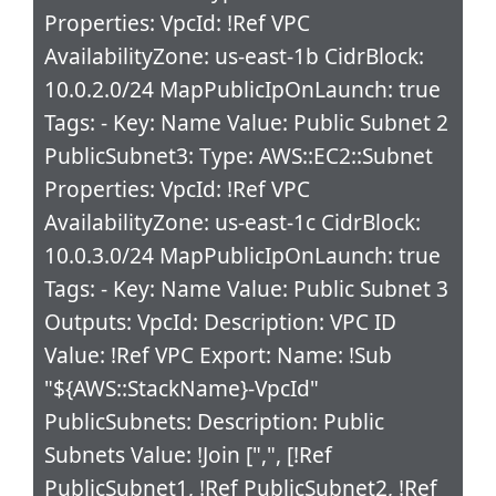
Properties: VpcId: !Ref VPC
AvailabilityZone: us-east-1b CidrBlock:
10.0.2.0/24 MapPublicIpOnLaunch: true
Tags: - Key: Name Value: Public Subnet 2
PublicSubnet3: Type: AWS::EC2::Subnet
Properties: VpcId: !Ref VPC
AvailabilityZone: us-east-1c CidrBlock:
10.0.3.0/24 MapPublicIpOnLaunch: true
Tags: - Key: Name Value: Public Subnet 3
Outputs: VpcId: Description: VPC ID
Value: !Ref VPC Export: Name: !Sub
"${AWS::StackName}-VpcId"
PublicSubnets: Description: Public
Subnets Value: !Join [",", [!Ref
PublicSubnet1, !Ref PublicSubnet2, !Ref