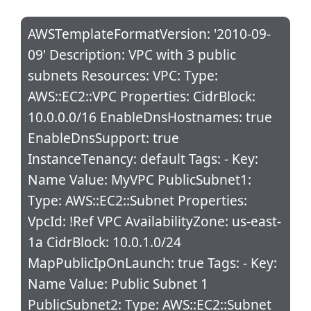
AWSTemplateFormatVersion: '2010-09-
09' Description: VPC with 3 public
subnets Resources: VPC: Type:
AWS::EC2::VPC Properties: CidrBlock:
10.0.0.0/16 EnableDnsHostnames: true
EnableDnsSupport: true
InstanceTenancy: default Tags: - Key:
Name Value: MyVPC PublicSubnet1:
Type: AWS::EC2::Subnet Properties:
VpcId: !Ref VPC AvailabilityZone: us-east-
1a CidrBlock: 10.0.1.0/24
MapPublicIpOnLaunch: true Tags: - Key:
Name Value: Public Subnet 1
PublicSubnet2: Type: AWS::EC2::Subnet