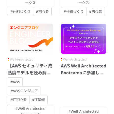
ークス
ークス
#仕組づくり
#初心者
#仕組づくり
#初心者
Well-Architected
Well-Architected
【AWS セキュリティ成
AWS Well Architected
熟度モデルを読み解
Bootcampに参加して
く】 - 基礎
きました
#AWS
#AWSエンジニア
#IT初心者
#IT基礎
#Well Architected
#Well Architected