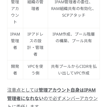
管理
組織の管
IPAM管理者の委任、
アカ
理者
RAM組織共有の有効化、
ウン
SCPアタッチ
ト
IPAM
IPアドレ
IPAM作成、プール階層
管理
スの設
の構築、プール共有
者
計・管理
者
開発
VPCを使
共有プールからCIDRを払
者
う側
い出してVPC作成
注意点としては
管理アカウント自身はIPAM
管理者になれない
ので必ずメンバーアカウン
トに委任します。