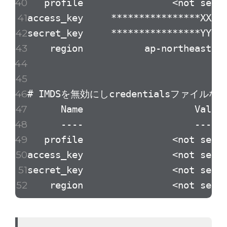
profile <not set
access_key **************
secret_key **************
region ap-northea
# IMDSを無効にしcredentialsファイル
Name Value Ty
---- ----- --
profile <not set
access_key <not s
secret_key <not s
region <not set