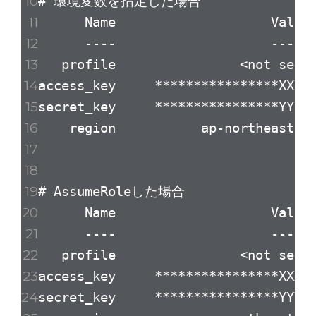
# 環境変数を指定した場合
Name Value Ty
---- ----- --
profile <not set
access_key ***********
secret_key ***********
region ap-northeast-1 en
# AssumeRoleした場合
Name Value Ty
---- ----- --
profile <not set
access_key ****************
secret_key ****************