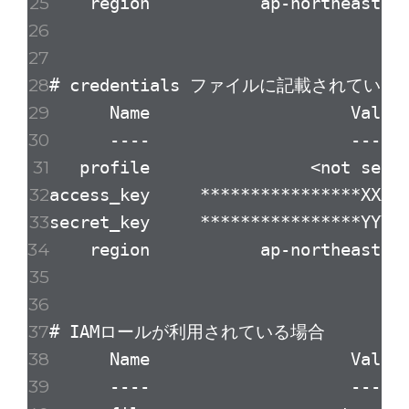
region ap-northeast-1 co
# credentials ファイルに記載されている
Name Value Ty
---- ----- --
profile <not set
access_key ****************XXXX
secret_key ****************YYYY
region ap-northeast-1 co
# IAMロールが利用されている場合
Name Value Ty
---- ----- --