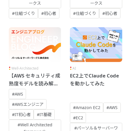
ークス
ークス
#仕組づくり
#初心者
#仕組づくり
#初心者
Well-Architected
AI
【AWS セキュリティ成
EC2上でClaude Code
熟度モデルを読み解
を動かしてみた
く】 - 基礎
#AWS
#AWSエンジニア
#Amazon EC2
#AWS
#IT初心者
#IT基礎
#EC2
#Well Architected
#パーソル＆サーバーワ