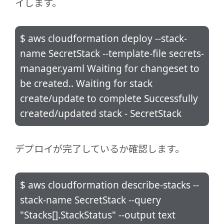
イします。
$ aws cloudformation deploy --stack-
name SecretStack --template-file secrets-
manager.yaml Waiting for changeset to
be created.. Waiting for stack
create/update to complete Successfully
created/updated stack - SecretStack
デプロイが完了しているか確認します。
$ aws cloudformation describe-stacks --
stack-name SecretStack --query
"Stacks[].StackStatus" --output text