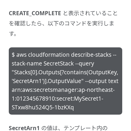
CREATE_COMPLETE
と表示されていること
を確認したら、以下のコマンドを実行しま
す。
$ aws cloudformation describe-stacks --
stack-name SecretStack --query
"Stacks[0].Outputs[?contains(OutputKey,
'SecretArn1')].OutputValue" --output text
arn:aws:secretsmanager:ap-northeast-
1:012345678910:secret:MySecret1-
STxw8hu524Q5-1bzKXq
SecretArn1
の値は、テンプレート内の