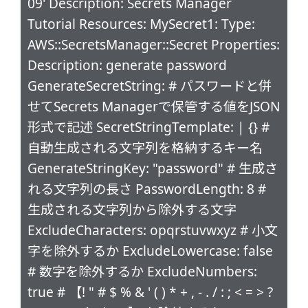
09' Description: Secrets Manager
Tutorial Resources: MySecret1: Type:
AWS::SecretsManager::Secret Properties:
Description: generate password
GenerateSecretString: # パスワードと併
せてSecrets Managerで保管する値をJSON
形式で記述 SecretStringTemplate: | {} #
自動生成される文字列を格納するキー名
GenerateStringKey: "password" # 生成さ
れる文字列の長さ PasswordLength: 8 #
生成される文字列から除外する文字
ExcludeCharacters: opqrstuvwxyz # 小文
字を除外するか ExcludeLowercase: false
# 数字を除外するか ExcludeNumbers:
true # 【! " # $ % & ' ( ) * + , - . / : ; < = > ?