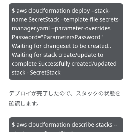
$ aws cloudformation deploy --stack-
name SecretStack --template-file secrets-
manager.yaml --parameter-overrides
Password="ParametersPassword"
Waiting for changeset to be created..
Waiting for stack create/update to
complete Successfully created/updated
stack - SecretStack
デプロイが完了したので、スタックの状態を
確認します。
$ aws cloudformation describe-stacks --