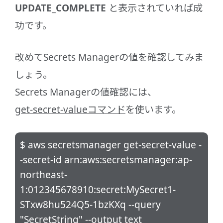
UPDATE_COMPLETE
と表示されていれば成
功です。
改めてSecrets Managerの値を確認してみま
しょう。
Secrets Managerの値確認には、
get-secret-valueコマンド
を使います。
$ aws secretsmanager get-secret-value -
-secret-id arn:aws:secretsmanager:ap-
northeast-
1:012345678910:secret:MySecret1-
STxw8hu524Q5-1bzKXq --query
"SecretString" --output text