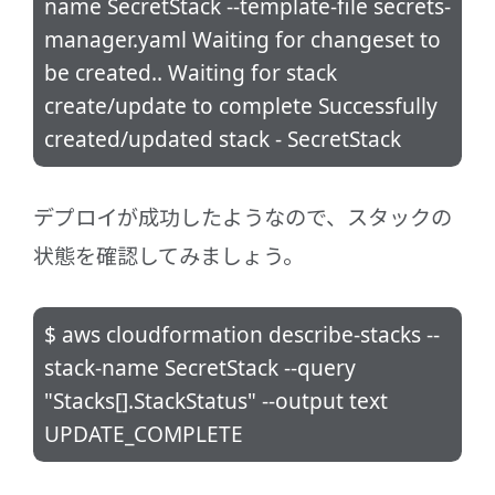
name SecretStack --template-file secrets-
manager.yaml Waiting for changeset to
be created.. Waiting for stack
create/update to complete Successfully
created/updated stack - SecretStack
デプロイが成功したようなので、スタックの
状態を確認してみましょう。
$ aws cloudformation describe-stacks --
stack-name SecretStack --query
"Stacks[].StackStatus" --output text
UPDATE_COMPLETE