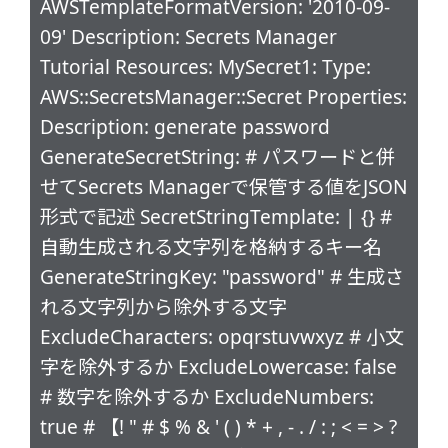
AWSTemplateFormatVersion: '2010-09-
09' Description: Secrets Manager
Tutorial Resources: MySecret1: Type:
AWS::SecretsManager::Secret Properties:
Description: generate password
GenerateSecretString: # パスワードと併
せてSecrets Managerで保管する値をJSON
形式で記述 SecretStringTemplate: | {} #
自動生成される文字列を格納するキー名
GenerateStringKey: "password" # 生成さ
れる文字列から除外する文字
ExcludeCharacters: opqrstuvwxyz # 小文
字を除外するか ExcludeLowercase: false
# 数字を除外するか ExcludeNumbers:
true # 【! " # $ % & ' ( ) * + , - . / : ; < = > ?