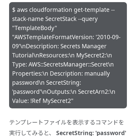
$ aws cloudformation get-template --
stack-name SecretStack --query
"TemplateBody"
"AWSTemplateFormatVersion: '2010-09-
09'\nDescription: Secrets Manager
Tutorial\nResources:\n MySecret2:\n
Type: AWS::SecretsManager::Secret\n
Properties:\n Description: manually
password\n SecretString:
'password'\nOutputs:\n SecretArn2:\n
Value: !Ref MySecret2"
テンプレートファイルを表示するコマンドを
実行してみると、
SecretString: 'password'